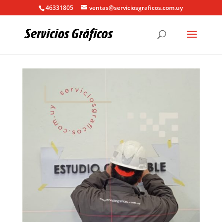
46331805
ventas@serviciosgraficos.com.uy