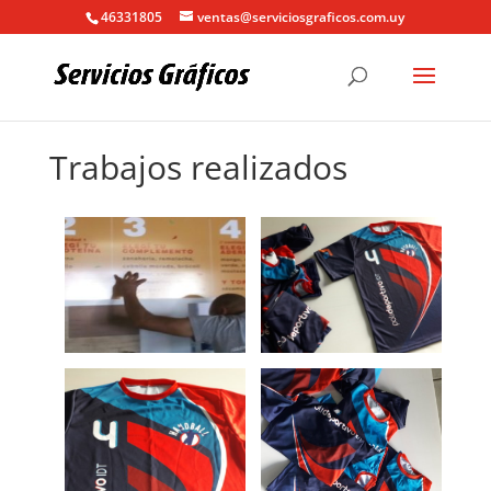
46331805
ventas@serviciosgraficos.com.uy
Trabajos realizados